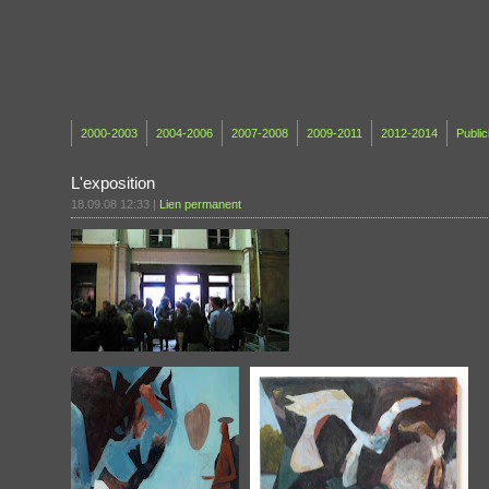
2000-2003
2004-2006
2007-2008
2009-2011
2012-2014
Public
L'exposition
18.09.08 12:33
|
Lien permanent