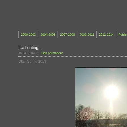
2000-2003
2004-2006
2007-2008
2009-2011
2012-2014
Public
Ice floating...
16.04.13 02:31
|
Lien permanent
Oka : Spring 2013